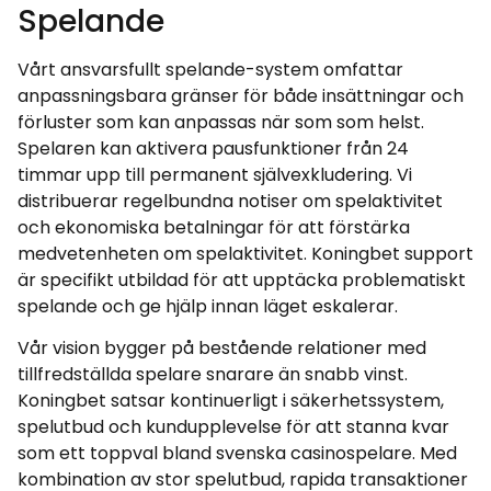
Spelande
Vårt ansvarsfullt spelande-system omfattar
anpassningsbara gränser för både insättningar och
förluster som kan anpassas när som som helst.
Spelaren kan aktivera pausfunktioner från 24
timmar upp till permanent självexkludering. Vi
distribuerar regelbundna notiser om spelaktivitet
och ekonomiska betalningar för att förstärka
medvetenheten om spelaktivitet. Koningbet support
är specifikt utbildad för att upptäcka problematiskt
spelande och ge hjälp innan läget eskalerar.
Vår vision bygger på bestående relationer med
tillfredställda spelare snarare än snabb vinst.
Koningbet satsar kontinuerligt i säkerhetssystem,
spelutbud och kundupplevelse för att stanna kvar
som ett toppval bland svenska casinospelare. Med
kombination av stor spelutbud, rapida transaktioner