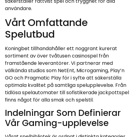
säkerställer rättvist spel och trygghet för alla
användare.
Vårt Omfattande
Spelutbud
Koningbet tillhandahåller ett noggrant kurerat
sortiment av över tvåtusen casinospel från
framstående leverantörer. Vi partnerar med
välkända studios som NetEnt, Microgaming, Play’n
GO och Pragmatic Play för i syfte att säkerställa
optimala kvalitet på samtliga spelupplevelse. Från
tidlösa spelautomater till sofistikerade jackpottspel
finns något för alla smak och spelstil.
Indelningar Som Definierar
Vår Gaming-upplevelse
Vårat spelbibliotek är ordnat i distinkta kategorier