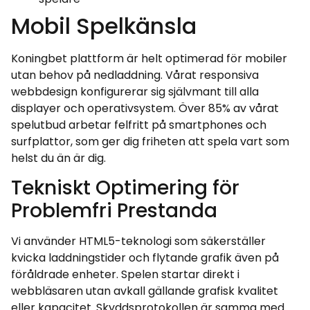
Mobil Spelkänsla
Koningbet plattform är helt optimerad för mobiler
utan behov på nedladdning. Vårat responsiva
webbdesign konfigurerar sig självmant till alla
displayer och operativsystem. Över 85% av vårat
spelutbud arbetar felfritt på smartphones och
surfplattor, som ger dig friheten att spela vart som
helst du än är dig.
Tekniskt Optimering för
Problemfri Prestanda
Vi använder HTML5-teknologi som säkerställer
kvicka laddningstider och flytande grafik även på
föråldrade enheter. Spelen startar direkt i
webbläsaren utan avkall gällande grafisk kvalitet
eller kapacitet. Skyddsprotokollen är samma med