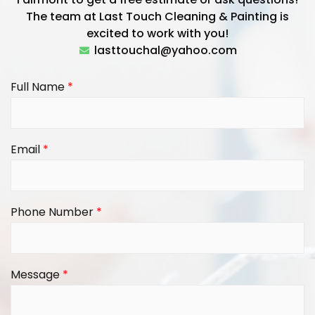
The team at Last Touch Cleaning & Painting is
excited to work with you!
lasttouchal@yahoo.com
Full Name
*
Email
*
Phone Number
*
Message
*