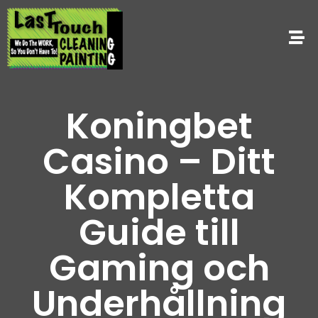
Koningbet
Casino – Ditt
Kompletta
Guide till
Gaming och
Underhållning