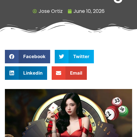
Jose Ortiz
June 10, 2026
Facebook
Twitter
Linkedin
Email