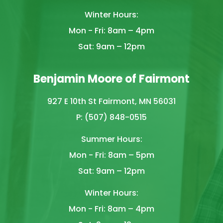
Winter Hours:
Mon - Fri: 8am – 4pm
Sat: 9am – 12pm
Benjamin Moore of Fairmont
927 E 10th St Fairmont, MN 56031
P: (507) 848-0515
Summer Hours:
Mon - Fri: 8am – 5pm
Sat: 9am – 12pm
Winter Hours:
Mon - Fri: 8am – 4pm