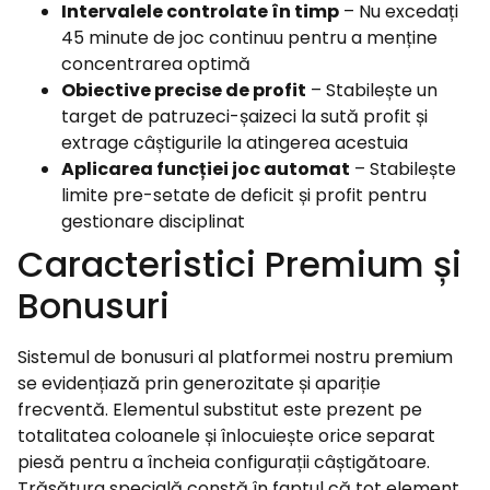
Intervalele controlate în timp
– Nu excedați
45 minute de joc continuu pentru a menține
concentrarea optimă
Obiective precise de profit
– Stabilește un
target de patruzeci-șaizeci la sută profit și
extrage câștigurile la atingerea acestuia
Aplicarea funcției joc automat
– Stabilește
limite pre-setate de deficit și profit pentru
gestionare disciplinat
Caracteristici Premium și
Bonusuri
Sistemul de bonusuri al platformei nostru premium
se evidențiază prin generozitate și apariție
frecventă. Elementul substitut este prezent pe
totalitatea coloanele și înlocuiește orice separat
piesă pentru a încheia configurații câștigătoare.
Trăsătura specială constă în faptul că tot element