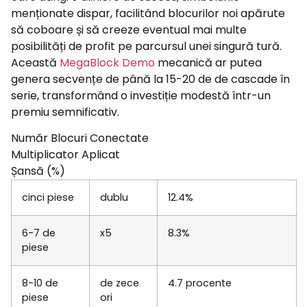
menționate dispar, facilitând blocurilor noi apărute
să coboare și să creeze eventual mai multe
posibilități de profit pe parcursul unei singură tură.
Această
MegaBlock Demo
mecanică ar putea
genera secvențe de până la 15-20 de de cascade în
serie, transformând o investiție modestă într-un
premiu semnificativ.
Număr Blocuri Conectate
Multiplicator Aplicat
Șansă (%)
cinci piese
dublu
12.4%
6-7 de
x5
8.3%
piese
8-10 de
de zece
4.7 procente
piese
ori