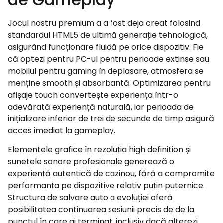
Jocul nostru premium a a fost deja creat folosind
standardul HTML5 de ultimă generație tehnologică,
asigurând funcționare fluidă pe orice dispozitiv. Fie
că optezi pentru PC-ul pentru perioade extinse sau
mobilul pentru gaming în deplasare, atmosfera se
menține smooth și absorbantă. Optimizarea pentru
afișaje touch convertește experiența într-o
adevărată experiență naturală, iar perioada de
inițializare inferior de trei de secunde de timp asigură
acces imediat la gameplay.
Elementele grafice în rezoluția high definition și
sunetele sonore profesionale generează o
experiență autentică de cazinou, fără a compromite
performanța pe dispozitive relativ puțin puternice.
Structura de salvare auto a evoluției oferă
posibilitatea continuarea sesiunii precis de de la
punctul în care ai terminat, inclusiv dacă alterezi