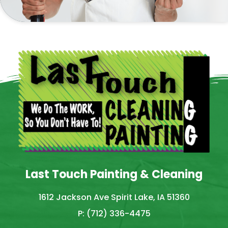
Last Touch Painting & Cleaning
1612 Jackson Ave Spirit Lake, IA 51360
P: (712) 336-4475