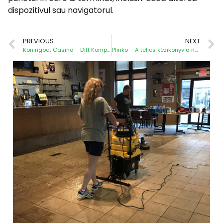
dispozitivul sau navigatorul.
PREVIOUS
NEXT
Koningbet Casino – Ditt Kompletta Guide till Gaming och Underhållning
Plinko – A teljes kézikönyv a népszerű kaszinójátékhoz