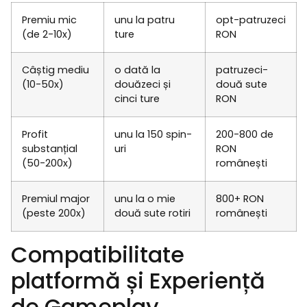
Premiu mic
unu la patru
opt-patruzeci
(de 2-10x)
ture
RON
Câștig mediu
o dată la
patruzeci-
(10-50x)
douăzeci și
două sute
cinci ture
RON
Profit
unu la 150 spin-
200-800 de
substanțial
uri
RON
(50-200x)
românești
Premiul major
unu la o mie
800+ RON
(peste 200x)
două sute rotiri
românești
Compatibilitate
platformă și Experiență
de Gameplay