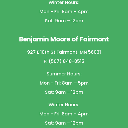
Winter Hours:
Mon - Fri: 8am – 4pm
Sat: 9am – 12pm
Benjamin Moore of Fairmont
927 E 10th St Fairmont, MN 56031
P: (507) 848-0515
Summer Hours:
Mon - Fri: 8am – 5pm
Sat: 9am – 12pm
Winter Hours:
Mon - Fri: 8am – 4pm
Sat: 9am – 12pm