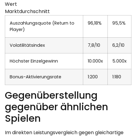
Wert
Marktdurchschnitt
Auszahlungsquote (Return to
96,18%
95,5%
Player)
Volatilitätsindex
7,8/10
6,2/10
Höchster Einzelgewinn
10.000x
5.000x
Bonus-Aktivierungsrate
1:200
1:180
Gegenüberstellung
gegenüber ähnlichen
Spielen
Im direkten Leistungsvergleich gegen gleichartige