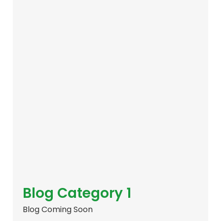
Blog Category 1
Blog Coming Soon