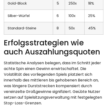
Gold-Block
5
250x
18%
Silber-Würfel
6
100x
25%
Standard-Steine
8
50x
45%
Erfolgsstrategien wie
auch Auszahlungsquoten
Statistische Analysen belegen, dass im Schnitt jeder
achte Spin einen Gewinn erwirtschaftet. Die
Volatilität des vorliegenden Spiels platziert sich
innerhalb des mittleren bis gehobenen Bereich an,
was längere Durststrecken kompensiert durch
vereinzelte Großgewinne signifiziert. Geübte Nutzer
setzen auf Spielsitzungsverwaltung mit festgelegten
Stop-Loss-Grenzen.