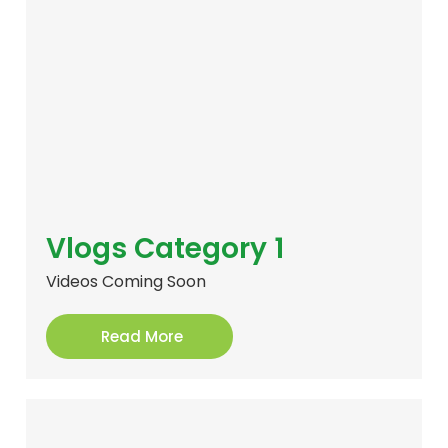
Vlogs Category 1
Videos Coming Soon
Read More