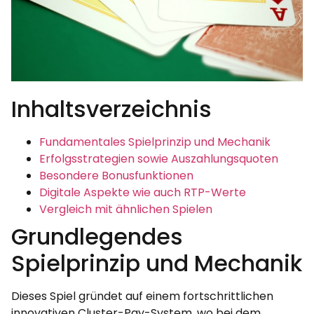
Inhaltsverzeichnis
Fundamentales Spielprinzip und Mechanik
Erfolgsstrategien sowie Auszahlungsquoten
Besondere Bonusfunktionen
Digitale Aspekte wie auch RTP-Werte
Vergleich mit ähnlichen Spielen
Grundlegendes
Spielprinzip und Mechanik
Dieses Spiel gründet auf einem fortschrittlichen
innovativen Cluster-Pay-System, wo bei dem