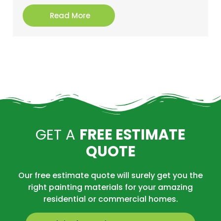
Read More
GET A
FREE ESTIMATE
QUOTE
Our free estimate quote will surely get you the
right painting materials for your amazing
residential or commercial homes.