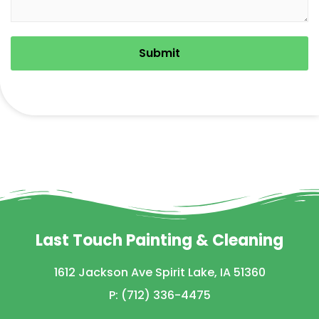
Submit
Last Touch Painting & Cleaning
1612 Jackson Ave Spirit Lake, IA 51360
P: (712) 336-4475