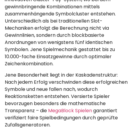
gewinnbringende Kombinationen mittels
zusammenhängende Symbolcluster entstehen.
Unterschiedlich als bei traditionellen Slot-
Mechaniken erfolgt die Berechnung nicht via
Gewinnlinien, sondern durch blockbasierte
Anordnungen von wenigstens fünf identischen
Symbolen. Jene Spielmechanik gestattet bis zu
10.000-fache Einsatzgewinne durch optimaler
Zeichenkombination.
Jene Besonderheit liegt in der Kaskadenstruktur:
Nach jedem Erfolg verschwinden diese erfolgreichen
Symbole und neue fallen nach, wodurch
Reaktionsketten entstehen. Versierte Spieler
bevorzugen besonders die mathematische
Transparenz – die
MegaBlock Spielen
garantiert
verifiziert faire Spielbedingungen durch geprüfte
Zufallsgeneratoren.