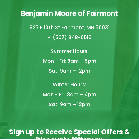
Benjamin Moore of Fairmont
927 E 10th St Fairmont, MN 56031
P: (507) 848-0515
Summer Hours:
Mon - Fri: 8am – 5pm
Sat: 9am – 12pm
Winter Hours:
Mon - Fri: 8am – 4pm
Sat: 9am – 12pm
Sign up to Receive Special Offers &