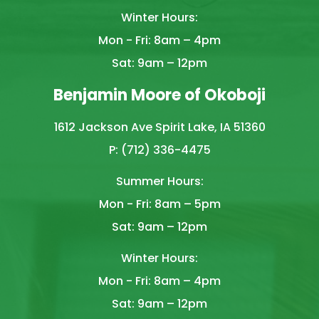
Winter Hours:
Mon - Fri: 8am – 4pm
Sat: 9am – 12pm
Benjamin Moore of Okoboji
1612 Jackson Ave Spirit Lake, IA 51360
P: (712) 336-4475
Summer Hours:
Mon - Fri: 8am – 5pm
Sat: 9am – 12pm
Winter Hours:
Mon - Fri: 8am – 4pm
Sat: 9am – 12pm