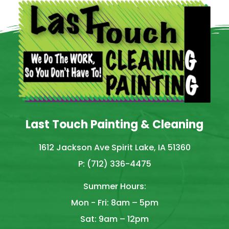
Last Touch Painting & Cleaning
1612 Jackson Ave Spirit Lake, IA 51360
P: (712) 336-4475
Summer Hours:
Mon - Fri: 8am – 5pm
Sat: 9am – 12pm