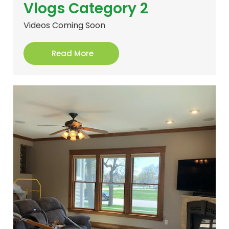
Vlogs Category 2
Videos Coming Soon
Read More