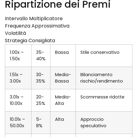
Ripartizione dei Premi
Intervallo Moltiplicatore
Frequenza Approssimativa
Volatilità
Strategia Consigliata
1.00x –
35-
Bassa
Stile conservativo
1.50x
40%
1.51x –
30-
Media-
Bilanciamento
3.00x
35%
Bassa
rischio/rendimento
3.01x –
20-
Media-
Scommesse ridotte
10.00x
25%
Alta
10.01x –
5-
Alta
Approccio
50.00x
8%
speculativo