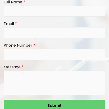
Full Name
*
Email
*
Phone Number
*
Message
*
Submit