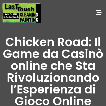
Chicken Road: Il
Game da Casinò
online che Sta
Rivoluzionando
l’Esperienza di
Gioco Online