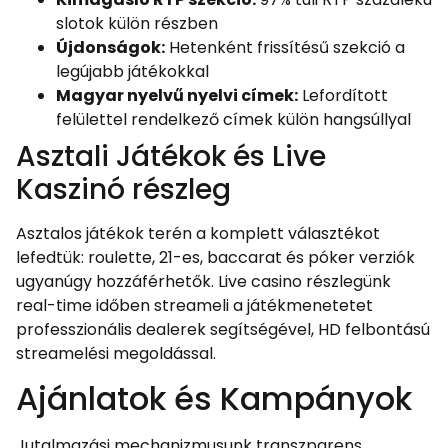
slotok külön részben
Újdonságok:
Hetenként frissítésű szekció a
legújabb játékokkal
Magyar nyelvű nyelvi címek:
Lefordított
felülettel rendelkező címek külön hangsúllyal
Asztali Játékok és Live
Kaszinó részleg
Asztalos játékok terén a komplett választékot
lefedtük: roulette, 21-es, baccarat és póker verziók
ugyanúgy hozzáférhetők. Live casino részlegünk
real-time időben streameli a játékmenetetet
professzionális dealerek segítségével, HD felbontású
streamelési megoldással.
Ajánlatok és Kampányok
Jutalmazási mechanizmusunk transzparens