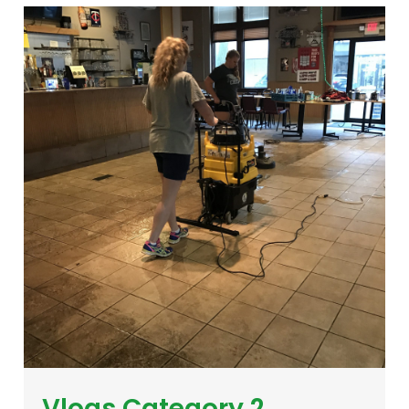
Vlogs Category 2