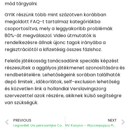
mód tárgyalni.
GYIK részünk több mint százötven korábban
megoldott FAQ-t tartalmaz kategóriákba
csoportosítva, mely a leggyakoribb problémák
80%-át megválaszol. Video útmutatók is
rendelkezésre állnak újonc tagok irányába a
regisztrációtól a kifizetésig összes fázishoz.
Felelős játékosság tanácsadóink speciális képzést
részesültek a aggályos játékmenet azonosítására és
rendbetételére. Lehetőségeink sorában találhatók
depó limitek , időkorlátok, self-exclusion lehetőség
és közvetlen link a hollandiai Verslavingszorg
szervezettel azok részére, akiknek külső segítségre
van szükségük.
PREVIOUS
NEXT
LegionBet: Uw persoonlijke Complete Wegwijzer voor Internet Casino Amusement
NV Kasyno – Wyczerpujący Przewodnik po Platformie Hazardowej Najnowszej Generacji