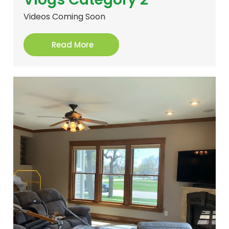
Videos Coming Soon
Read More