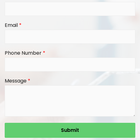
Email
*
Phone Number
*
Message
*
Submit