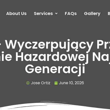
About Us
Services
FAQs
Gallery
 Wyczerpujący P
mie Hazardowej Na
Generacji
Jose Ortiz
June 10, 2026