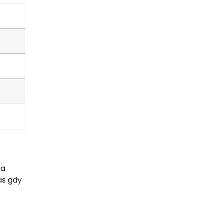
na
as gdy