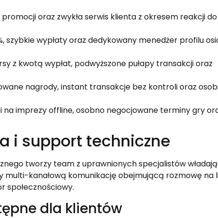
omocji oraz zwykła serwis klienta z okresem reakcji do
 szybkie wypłaty oraz dedykowany menedżer profilu osi
rsy z kwotą wypłat, podwyższone pułapy transakcji oraz
wane nagrody, instant transakcje bez kontroli oraz osob
 na imprezy offline, osobno negocjowane terminy gry or
 i support techniczne
znego tworzy team z uprawnionych specjalistów władaj
 multi-kanałową komunikację obejmującą rozmowę na li
or społecznościowy.
tępne dla klientów