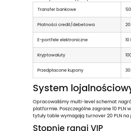
Transfer bankowe
50
Płatności credit/debetowa
20
E-portfele elektroniczne
10
Kryptowaluty
10
Przedpłacone kupony
30
System lojalnościowy
Opracowaliśmy multi-level schemat nagród
platformie. Poszczególne zagrane 10 PLN 
tytuły table wymagają turnover 20 PLN na 
Stopnie rangi VIP