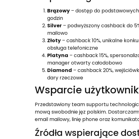
Brązowy
– dostęp do podstawowych pr
godzin
Silver
– podwyższony cashback do 5%,
mailowo
Złoty
– cashback 10%, unikalne konku
obsługa telefoniczne
Platyna
– cashback 15%, spersonalizo
manager otwarty całodobowo
Diamond
– cashback 20%, wejściówki
dary rzeczowe
Wsparcie użytkownika
Przedstawiony team supportu technologic
mową swobodnie jęz polskim. Dostarczamy
email mailowy, linię phone oraz komunikat
Źródła wspierające dos