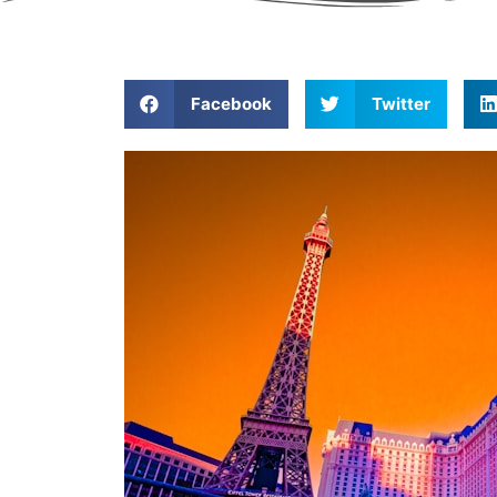
Facebook
Twitter