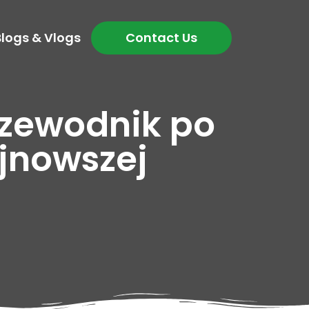
Blogs & Vlogs
Contact Us
rzewodnik po
jnowszej