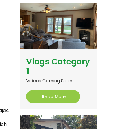
Vlogs Category
1
Videos Coming Soon
Read More
ając
ich