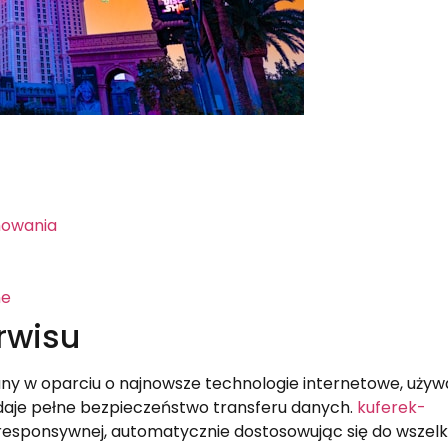
mowania
ne
rwisu
ny w oparciu o najnowsze technologie internetowe, używ
 daje pełne bezpieczeństwo transferu danych.
kuferek-
responsywnej, automatycznie dostosowując się do wszelk