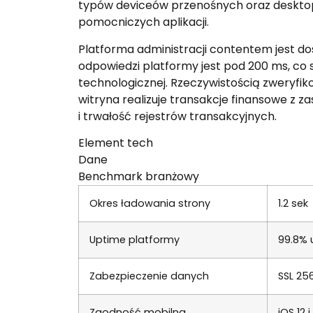
typów deviceów przenośnych oraz desktop
pomocniczych aplikacji.
Platforma administracji contentem jest 
odpowiedzi platformy jest pod 200 ms, co 
technologicznej. Rzeczywistością zweryfi
witryna realizuje transakcje finansowe z 
i trwałość rejestrów transakcyjnych.
Element tech
Dane
Benchmark branżowy
Okres ładowania strony
1.2 sek
Uptime platformy
99.8% 
Zabezpieczenie danych
SSL 256
Zgodność mobilna
iOS 12 