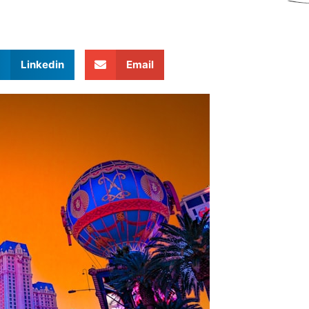
Linkedin
Email