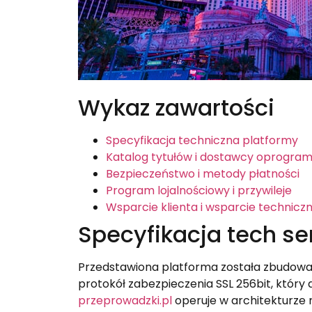
Wykaz zawartości
Specyfikacja techniczna platformy
Katalog tytułów i dostawcy oprogra
Bezpieczeństwo i metody płatności
Program lojalnościowy i przywileje
Wsparcie klienta i wsparcie technicz
Specyfikacja tech se
Przedstawiona platforma została zbudowa
protokół zabezpieczenia SSL 256bit, który
przeprowadzki.pl
operuje w architekturze 