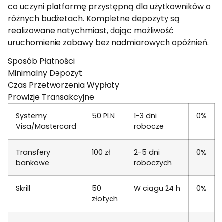
co uczyni platformę przystępną dla użytkowników o
różnych budżetach. Kompletne depozyty są
realizowane natychmiast, dając możliwość
uruchomienie zabawy bez nadmiarowych opóźnień.
Sposób Płatności
Minimalny Depozyt
Czas Przetworzenia Wypłaty
Prowizje Transakcyjne
Systemy
50 PLN
1-3 dni
0%
Visa/Mastercard
robocze
Transfery
100 zł
2-5 dni
0%
bankowe
roboczych
Skrill
50
W ciągu 24 h
0%
złotych