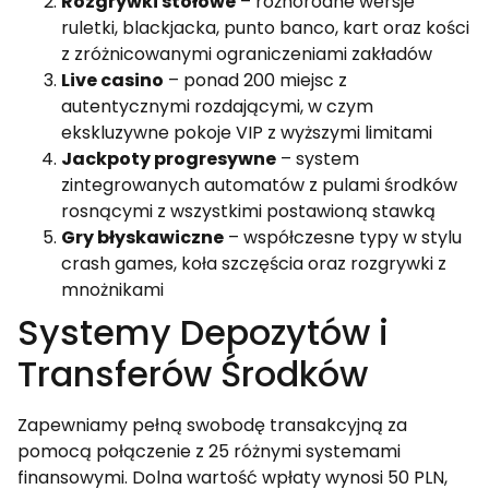
Rozgrywki stołowe
– różnorodne wersje
ruletki, blackjacka, punto banco, kart oraz kości
z zróżnicowanymi ograniczeniami zakładów
Live casino
– ponad 200 miejsc z
autentycznymi rozdającymi, w czym
ekskluzywne pokoje VIP z wyższymi limitami
Jackpoty progresywne
– system
zintegrowanych automatów z pulami środków
rosnącymi z wszystkimi postawioną stawką
Gry błyskawiczne
– współczesne typy w stylu
crash games, koła szczęścia oraz rozgrywki z
mnożnikami
Systemy Depozytów i
Transferów Środków
Zapewniamy pełną swobodę transakcyjną za
pomocą połączenie z 25 różnymi systemami
finansowymi. Dolna wartość wpłaty wynosi 50 PLN,