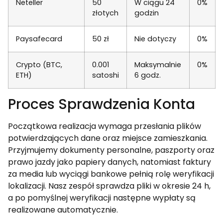
Neteller
50
W ciągu 24
0%
złotych
godzin
Paysafecard
50 zł
Nie dotyczy
0%
Crypto (BTC,
0.001
Maksymalnie
0%
ETH)
satoshi
6 godz.
Proces Sprawdzenia Konta
Początkowa realizacja wymaga przesłania plików
potwierdzających dane oraz miejsce zamieszkania.
Przyjmujemy dokumenty personalne, paszporty oraz
prawo jazdy jako papiery danych, natomiast faktury
za media lub wyciągi bankowe pełnią rolę weryfikacji
lokalizacji. Nasz zespół sprawdza pliki w okresie 24 h,
a po pomyślnej weryfikacji następne wypłaty są
realizowane automatycznie.