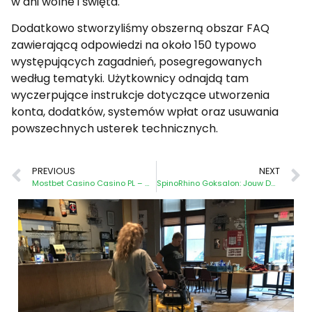
w dni wolne i święta.
Dodatkowo stworzyliśmy obszerną obszar FAQ
zawierającą odpowiedzi na około 150 typowo
występujących zagadnień, posegregowanych
według tematyki. Użytkownicy odnajdą tam
wyczerpujące instrukcje dotyczące utworzenia
konta, dodatków, systemów wpłat oraz usuwania
powszechnych usterek technicznych.
PREVIOUS
NEXT
Mostbet Casino Casino PL – Osobiste Miejsce na Premium Gier i Imponujących Nagród
SpinoRhino Goksalon: Jouw Definitieve Handleiding voor een Gerenommeerde Virtuele Speelervaring