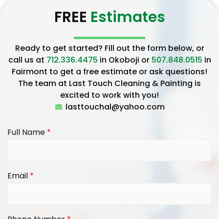
FREE
Estimates
Ready to get started? Fill out the form below, or
call us at
712.336.4475
in Okoboji or
507.848.0515
in
Fairmont to get a free estimate or ask questions!
The team at Last Touch Cleaning & Painting is
excited to work with you!
lasttouchal@yahoo.com
Full Name
*
Email
*