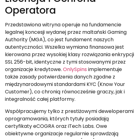
Operatora
Przedstawiona witryna operuje na fundamencie
legalnej koncesji wydanej przez maltański Gaming
Authority (MGA), co jest fundament naszych
autentyczności. Wszelka wymiana finansowa jest
kierowana przez wysokiej klasy rozwiązania enkrypcji
SSL 256-bit, identyczne z tymi stosowanymi przez
organizacje kredytowe.
OnlySpins
implementuje
także zasady potwierdzenia danych zgodne z
międzynarodowymi standardami KYC (Know Your
Customer), co chronią równocześnie graczy, jak i
integralność całej platformy.
Współpracujemy tylko z prestiżowymi deweloperami
oprogramowania, których tytuły posiadają
certyfikaty eCOGRA oraz iTech Labs. Owe
obiektywne organizacje regularnie sprawdzają