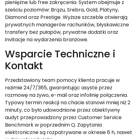
pieniężne lub free zakręcenia. System obejmuje z
sześciu poziomów: Brązu, Srebra, Gold, Platyny,
Diamond oraz Prestige. Wyższe szczeble otwierają
prywatnych managerów rachunków, błyskawiczne
transfery bez pułapów, prywatne dodatki oraz
invitacje na wydarzenia branżowe.
Wsparcie Techniczne i
Kontakt
Przedstawiony team pomocy klienta pracuje w
reżimie 24/7/365, gwarantując asyste przez
rozmowę na żywo, e-mail oraz infolinię połączenia.
Typowy termin reakcji na chacie stanowi mniej niż 2
minuty, co było udowodnione przez obiektywny
audyt przeprowadzony przez Customer Service
Benchmark w poprzednim Q. Zapytania
elektroniczne są rozpatrywane w okresie 6 h, nawet