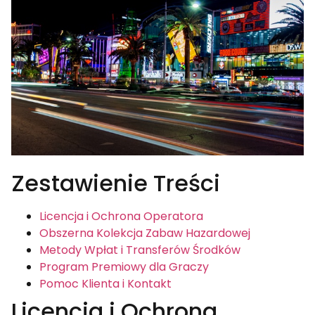
Zestawienie Treści
Licencja i Ochrona Operatora
Obszerna Kolekcja Zabaw Hazardowej
Metody Wpłat i Transferów Środków
Program Premiowy dla Graczy
Pomoc Klienta i Kontakt
Licencja i Ochrona