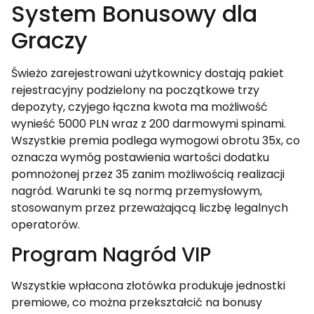
System Bonusowy dla
Graczy
Świeżo zarejestrowani użytkownicy dostają pakiet
rejestracyjny podzielony na początkowe trzy
depozyty, czyjego łączna kwota ma możliwość
wynieść 5000 PLN wraz z 200 darmowymi spinami.
Wszystkie premia podlega wymogowi obrotu 35x, co
oznacza wymóg postawienia wartości dodatku
pomnożonej przez 35 zanim możliwością realizacji
nagród. Warunki te są normą przemysłowym,
stosowanym przez przeważającą liczbę legalnych
operatorów.
Program Nagród VIP
Wszystkie wpłacona złotówka produkuje jednostki
premiowe, co można przekształcić na bonusy