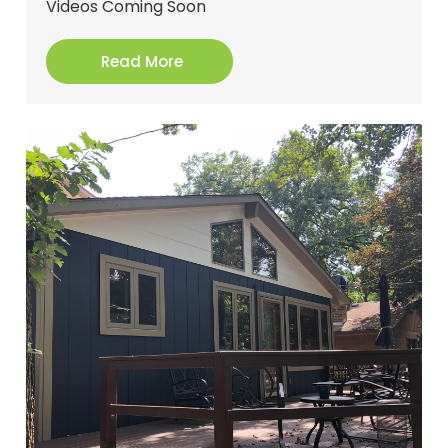
Videos Coming Soon
Read More