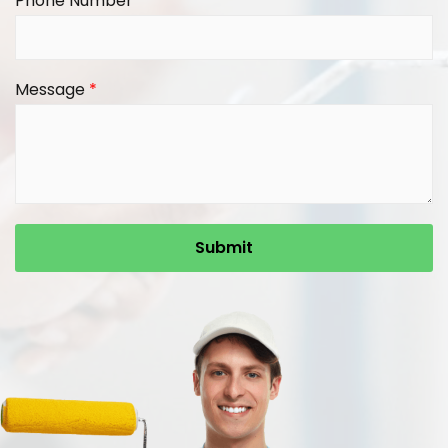
Phone Number
*
Message
*
Submit