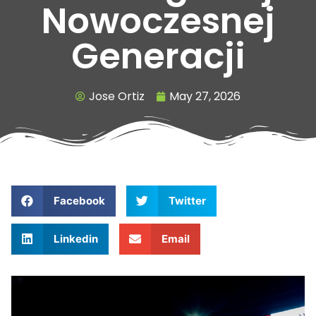
Nowoczesnej
Generacji
Jose Ortiz
May 27, 2026
Facebook
Twitter
Linkedin
Email