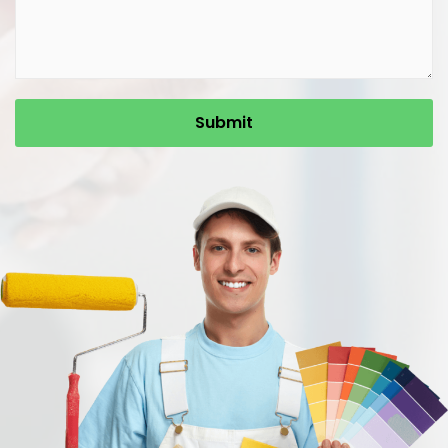
Submit