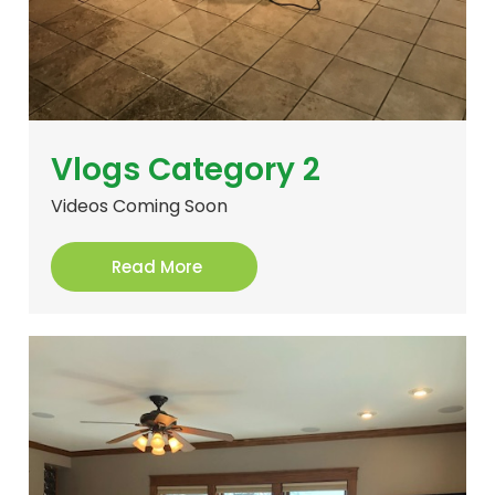
Vlogs Category 2
Videos Coming Soon
Read More