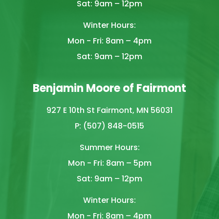
Sat: 9am – 12pm
Winter Hours:
Mon - Fri: 8am – 4pm
Sat: 9am – 12pm
Benjamin Moore of Fairmont
927 E 10th St Fairmont, MN 56031
P: (507) 848-0515
Summer Hours:
Mon - Fri: 8am – 5pm
Sat: 9am – 12pm
Winter Hours:
Mon - Fri: 8am – 4pm