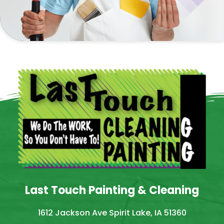
Last Touch Painting & Cleaning
1612 Jackson Ave Spirit Lake, IA 51360