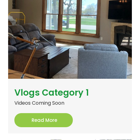
Vlogs Category 1
Videos Coming Soon
Read More