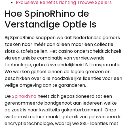
Exclusieve Benefits richting Trouwe Spelers
Hoe SpinoRhino de
Verstandige Optie Is
Bij SpinoRhino snappen we dat Nederlandse gamers
zoeken naar méér dan alleen maar een collectie
slots & tafelspellen. Het casino onderscheidt zichzelf
via een unieke combinatie van vernieuwende
technologie, gebruiksvriendelijkheid & transparantie.
We werken geheel binnen de legale grenzen en
beschikken over alle noodzakelijke licenties voor een
veilige omgeving aan te garanderen.
De
SpinoRhino
heeft zich gepositioneerd tot een
gerenommeerde bondgenoot aan iedereen welke
op zoek is naar kwaliteits gokentertainment. Onze
systeemstructuur maakt gebruik van geavanceerde
encryptietechnologie, waarbij we SSL-licenties met