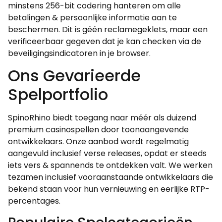
minstens 256-bit codering hanteren om alle
betalingen & persoonlijke informatie aan te
beschermen. Dit is géén reclamegeklets, maar een
verificeerbaar gegeven dat je kan checken via de
beveiligingsindicatoren in je browser.
Ons Gevarieerde
Spelportfolio
SpinoRhino biedt toegang naar méér als duizend
premium casinospellen door toonaangevende
ontwikkelaars. Onze aanbod wordt regelmatig
aangevuld inclusief verse releases, opdat er steeds
iets vers & spannends te ontdekken valt. We werken
tezamen inclusief vooraanstaande ontwikkelaars die
bekend staan voor hun vernieuwing en eerlijke RTP-
percentages.