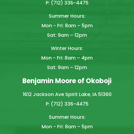
P: (712) 336-4475
Summer Hours:
Mon - Fri: 8am – 5pm
Sat: 9am – 12pm
Winter Hours:
Mon - Fri: 8am – 4pm
Sat: 9am – 12pm
Benjamin Moore of Okoboji
1612 Jackson Ave Spirit Lake, IA 51360
P: (712) 336-4475
Summer Hours:
Mon - Fri: 8am – 5pm