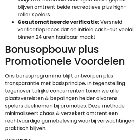
blijven omtrent beide recreatieve plus high-
roller spelers
Geautomatiseerde verificatie:
Versneld
verificatieproces dat de initiële cash-out veelal
binnen 24 uren haalbaar maakt
Bonusopbouw plus
Promotionele Voordelen
Ons bonusprogramma blijft ontworpen plus
transparantie met basisprincipe. In tegenstelling
tegenover talrijke concurrenten tonen we alle
plaatsvereisten & bepalingen helder alvorens
spelers deelnemen bij promoties. Deze methode
minimaliseert chaos & verzekert omtrent een
rechtvaardige gamebeleving waarbij verwachtingen
praktisch blijven.