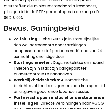
rechtmatig op zijn beschouwd. Elke de games
overtreffen die minimumstandaard ruimschoots,
plus gemiddelde RTP-percentages in de range dé
96% & 99%.
Bewust Gamingbeleid
Zelfsluiting:
Gebruikers zijn in staat tijdelijke
dan wel permanente onderbrekingen
aanpassen inclusief periodes variërend van 24
uur richting oneindige duur
Stortingslimieten:
Dags, wekelijkse en maand
limieten zijn in staat zijn aangepast ter
budgetcontrole te handhaven
Werkelijkheidschecks:
Automatische
berichten attenderen gamers aan hun speeltijd
en uitgaven gedurende lopende sessies
Partnerschappen inclusief ondersteunende
instellingen:
Directe verbindingen naar AGOG