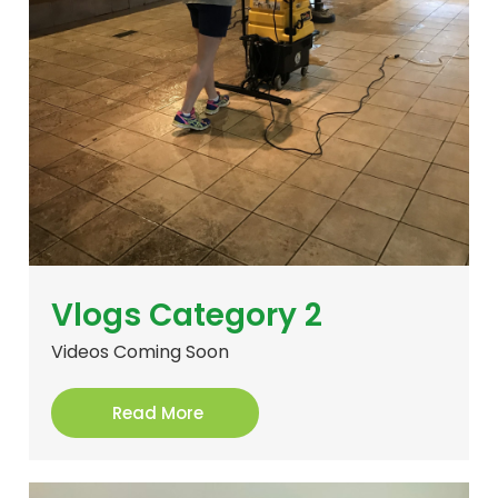
Vlogs Category 2
Videos Coming Soon
Read More