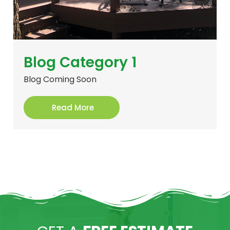
Blog Category 1
Blog Coming Soon
Read More