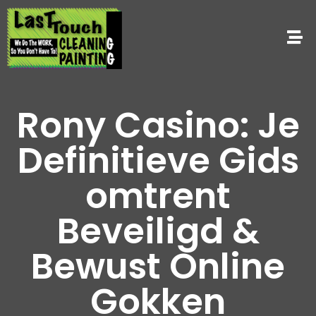
Rony Casino: Je
Definitieve Gids
omtrent
Beveiligd &
Bewust Online
Gokken