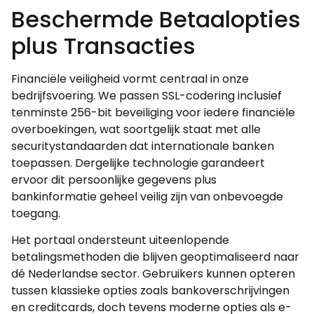
Beschermde Betaalopties
plus Transacties
Financiële veiligheid vormt centraal in onze
bedrijfsvoering. We passen SSL-codering inclusief
tenminste 256-bit beveiliging voor iedere financiële
overboekingen, wat soortgelijk staat met alle
securitystandaarden dat internationale banken
toepassen. Dergelijke technologie garandeert
ervoor dit persoonlijke gegevens plus
bankinformatie geheel veilig zijn van onbevoegde
toegang.
Het portaal ondersteunt uiteenlopende
betalingsmethoden die blijven geoptimaliseerd naar
dé Nederlandse sector. Gebruikers kunnen opteren
tussen klassieke opties zoals bankoverschrijvingen
en creditcards, doch tevens moderne opties als e-