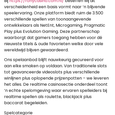
Bij
https://ronycasino.com.nl/
beseffen wij dit
verscheidenheid een basis vormt naar ‘n blijvende
speelervaring. Onze platform biedt ruim de 3.500
verschillende spellen van toonaangevende
ontwikkelaars als NetEnt, Microgaming, Pragmatic
Play plus Evolution Gaming. Deze partnerschap
waarborgt dat gamers toegang hebben voor dé
nieuwste titels & oude favorieten welke door vele
wereldwijd blijven gewaardeerd.
Ons spelaanbod blijft nauwkeurig gecureerd voor
aan elke smaken op voldaan. Van traditionele slots
tot geavanceerde videoslots plus verschillende
winlijnen plus oplopende prijzenpotten – we leveren
het alles. De realtime casinosectie onderdeel toont
‘n echte spelomgeving waar ervaren spelleiders bij
realtime spellen als roulette, blackjack plus
baccarat begeleiden.
Spelcategorie