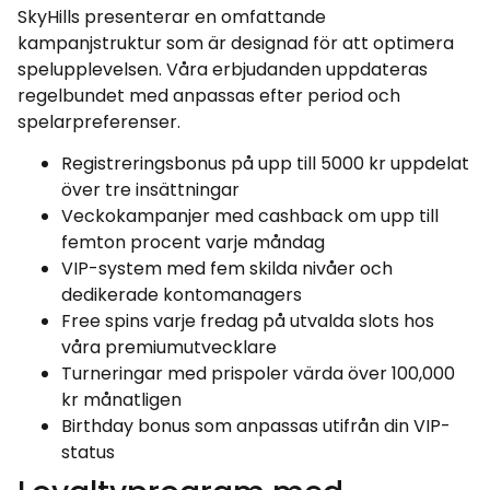
SkyHills presenterar en omfattande
kampanjstruktur som är designad för att optimera
spelupplevelsen. Våra erbjudanden uppdateras
regelbundet med anpassas efter period och
spelarpreferenser.
Registreringsbonus på upp till 5000 kr uppdelat
över tre insättningar
Veckokampanjer med cashback om upp till
femton procent varje måndag
VIP-system med fem skilda nivåer och
dedikerade kontomanagers
Free spins varje fredag på utvalda slots hos
våra premiumutvecklare
Turneringar med prispoler värda över 100,000
kr månatligen
Birthday bonus som anpassas utifrån din VIP-
status