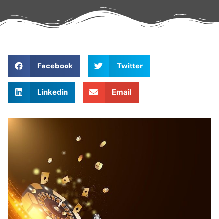
Facebook
Twitter
Linkedin
Email