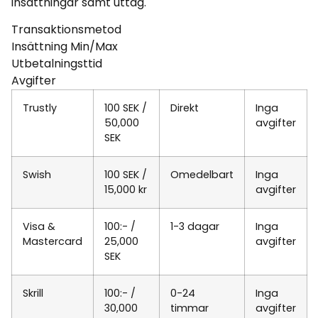
insättningar samt uttag.
Transaktionsmetod
Insättning Min/Max
Utbetalningsttid
Avgifter
Trustly
100 SEK /
Direkt
Inga
50,000
avgifter
SEK
Swish
100 SEK /
Omedelbart
Inga
15,000 kr
avgifter
Visa &
100:- /
1-3 dagar
Inga
Mastercard
25,000
avgifter
SEK
Skrill
100:- /
0-24
Inga
30,000
timmar
avgifter