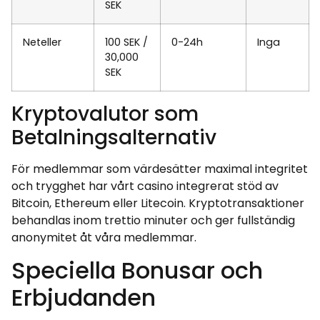
SEK
Neteller
100 SEK /
0-24h
Inga
30,000
SEK
Kryptovalutor som
Betalningsalternativ
För medlemmar som värdesätter maximal integritet
och trygghet har vårt casino integrerat stöd av
Bitcoin, Ethereum eller Litecoin. Kryptotransaktioner
behandlas inom trettio minuter och ger fullständig
anonymitet åt våra medlemmar.
Speciella Bonusar och
Erbjudanden