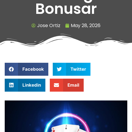
Bonusar
Jose Ortiz
May 28, 2026
Facebook
Twitter
Linkedin
Email