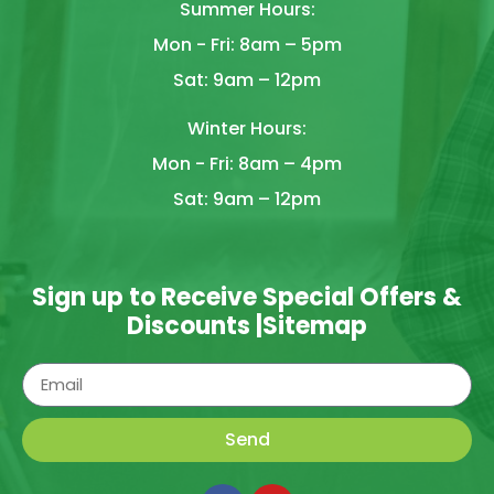
Summer Hours:
Mon - Fri: 8am – 5pm
Sat: 9am – 12pm
Winter Hours:
Mon - Fri: 8am – 4pm
Sat: 9am – 12pm
Sign up to Receive Special Offers &
Discounts |
Sitemap
Send