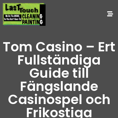
Tom Casino – Ert
Fullständiga
Guide till
Fängslande
Casinospel och
Frikostiga