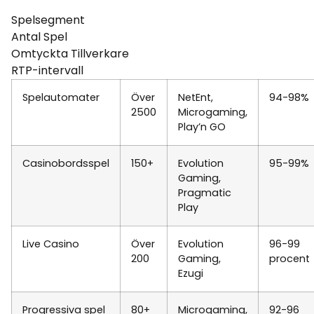
Spelsegment
Antal Spel
Omtyckta Tillverkare
RTP-intervall
Spelautomater
Över
NetEnt,
94-98%
2500
Microgaming,
Play’n GO
Casinobordsspel
150+
Evolution
95-99%
Gaming,
Pragmatic
Play
Live Casino
Över
Evolution
96-99
200
Gaming,
procent
Ezugi
Progressiva spel
80+
Microgaming,
92-96