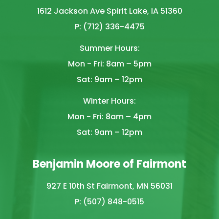
1612 Jackson Ave Spirit Lake, IA 51360
P: (712) 336-4475
Summer Hours:
Mon - Fri: 8am – 5pm
Sat: 9am – 12pm
Winter Hours:
Mon - Fri: 8am – 4pm
Sat: 9am – 12pm
Benjamin Moore of Fairmont
927 E 10th St Fairmont, MN 56031
P: (507) 848-0515