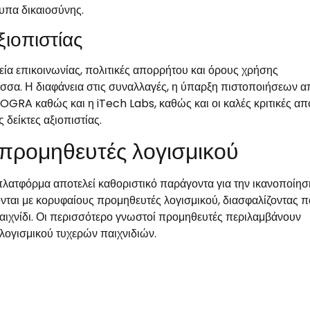
υπα δικαιοσύνης.
ιοπιστίας
ία επικοινωνίας, πολιτικές απορρήτου και όρους χρήσης
σσα. Η διαφάνεια στις συναλλαγές, η ύπαρξη πιστοποιήσεων α
GRA καθώς και η iTech Labs, καθώς και οι καλές κριτικές απ
δείκτες αξιοπιστίας.
ι προμηθευτές λογισμικού
πλατφόρμα αποτελεί καθοριστικό παράγοντα για την ικανοποίησ
νται με κορυφαίους προμηθευτές λογισμικού, διασφαλίζοντας π
παιχνίδι. Οι περισσότερο γνωστοί προμηθευτές περιλαμβάνουν
 λογισμικού τυχερών παιχνιδιών.