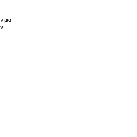
ν μια
άν