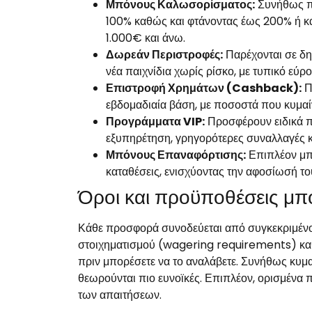
Μπόνους Καλωσορίσματος:
Συνήθως πρ
100% καθώς και φτάνοντας έως 200% ή κα
1.000€ και άνω.
Δωρεάν Περιστροφές:
Παρέχονται σε δη
νέα παιχνίδια χωρίς ρίσκο, με τυπικό εύ
Επιστροφή Χρημάτων (Cashback):
Π
εβδομαδιαία βάση, με ποσοστά που κυμα
Προγράμματα VIP:
Προσφέρουν ειδικά 
εξυπηρέτηση, γρηγορότερες συναλλαγές κ
Μπόνους Επαναφόρτισης:
Επιπλέον μπό
καταθέσεις, ενισχύοντας την αφοσίωσή το
Όροι και προϋποθέσεις μπ
Κάθε προσφορά συνοδεύεται από συγκεκριμένου
στοιχηματισμού (wagering requirements) καθ
πριν μπορέσετε να το αναλάβετε. Συνήθως κυμα
θεωρούνται πιο ευνοϊκές. Επιπλέον, ορισμένα
των απαιτήσεων.