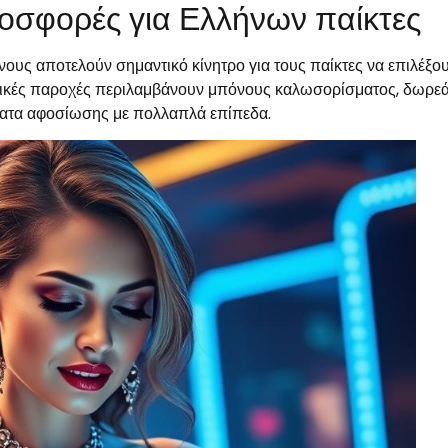
οσφορές για Ελλήνων παίκτες
υς αποτελούν σημαντικό κίνητρο για τους παίκτες να επιλέξου
τικές παροχές περιλαμβάνουν μπόνους καλωσορίσματος, δωρε
ματα αφοσίωσης με πολλαπλά επίπεδα.