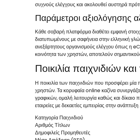
συχνούς ελέγχους και ακολουθεί αυστηρά πρότ
Παράμετροι αξιολόγησης αξ
Κάθε σοβαρή πλατφόρμα διαθέτει εμφανή στοιχε
διατυπωμένους με σαφήνεια στην ελληνική γλώ
ανεξάρτητους οργανισμούς ελέγχου όπως η eCO
κοινότητα των χρηστών, αποτελούν σημαντικούς 
Ποικιλία παιχνιδιών κα
Η ποικιλία των παιχνιδιών που προσφέρει μία 
χρηστών. Τα κορυφαία online καζίνα συνεργάζο
γραφικών, ομαλή λειτουργία καθώς και δίκαιο 
εταιρείες με δεκαετίες εμπειρίας στην ανάπτυξη
Κατηγορία Παιχνιδιού
Αριθμός Τίτλων
Δημοφιλείς Προμηθευτές