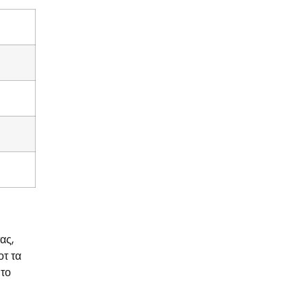
ας,
οτ τα
 το