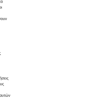
πό
ρι
σουν
ς
ήσεις
ους
 αυτών