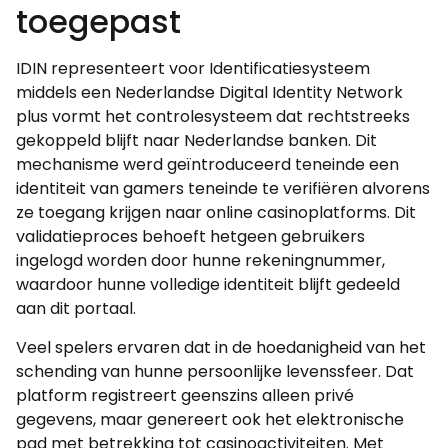
toegepast
IDIN representeert voor Identificatiesysteem
middels een Nederlandse Digital Identity Network
plus vormt het controlesysteem dat rechtstreeks
gekoppeld blijft naar Nederlandse banken. Dit
mechanisme werd geïntroduceerd teneinde een
identiteit van gamers teneinde te verifiëren alvorens
ze toegang krijgen naar online casinoplatforms. Dit
validatieproces behoeft hetgeen gebruikers
ingelogd worden door hunne rekeningnummer,
waardoor hunne volledige identiteit blijft gedeeld
aan dit portaal.
Veel spelers ervaren dat in de hoedanigheid van het
schending van hunne persoonlijke levenssfeer. Dat
platform registreert geenszins alleen privé
gegevens, maar genereert ook het elektronische
pad met betrekking tot casinoactiviteiten. Met