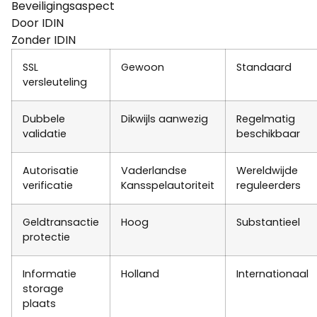
Beveiligingsaspect
Door IDIN
Zonder IDIN
SSL
Gewoon
Standaard
versleuteling
Dubbele
Dikwijls aanwezig
Regelmatig
validatie
beschikbaar
Autorisatie
Vaderlandse
Wereldwijde
verificatie
Kansspelautoriteit
reguleerders
Geldtransactie
Hoog
Substantieel
protectie
Informatie
Holland
Internationaal
storage
plaats