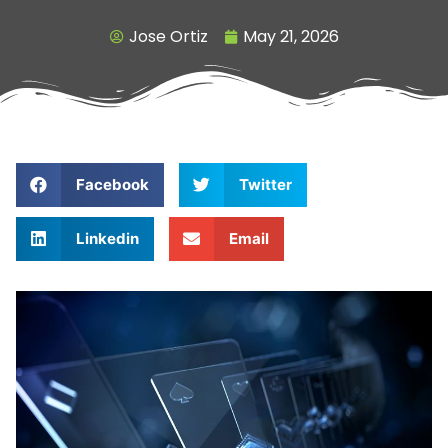
Jose Ortiz
May 21, 2026
Facebook
Twitter
Linkedin
Email