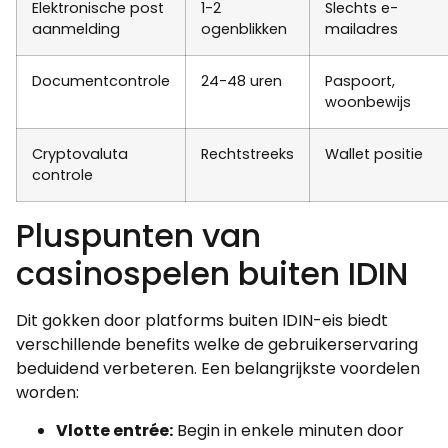
Elektronische post
1-2
Slechts e-
aanmelding
ogenblikken
mailadres
Documentcontrole
24-48 uren
Paspoort,
woonbewijs
Cryptovaluta
Rechtstreeks
Wallet positie
controle
Pluspunten van
casinospelen buiten IDIN
Dit gokken door platforms buiten IDIN-eis biedt
verschillende benefits welke de gebruikerservaring
beduidend verbeteren. Een belangrijkste voordelen
worden:
Vlotte entrée:
Begin in enkele minuten door