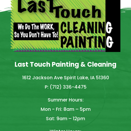
Last Touch Painting & Cleaning
1612 Jackson Ave Spirit Lake, IA 51360
P: (712) 336-4475
Summer Hours:
Mon - Fri: 8am – 5pm
Sat: 9am – 12pm