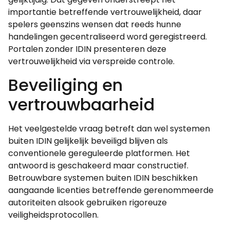
importantie betreffende vertrouwelijkheid, daar
spelers geenszins wensen dat reeds hunne
handelingen gecentraliseerd word geregistreerd.
Portalen zonder IDIN presenteren deze
vertrouwelijkheid via verspreide controle.
Beveiliging en
vertrouwbaarheid
Het veelgestelde vraag betreft dan wel systemen
buiten IDIN gelijkelijk beveiligd blijven als
conventionele gereguleerde platformen. Het
antwoord is geschakeerd maar constructief.
Betrouwbare systemen buiten IDIN beschikken
aangaande licenties betreffende gerenommeerde
autoriteiten alsook gebruiken rigoreuze
veiligheidsprotocollen.