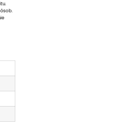
tu.
pôsob.
ie