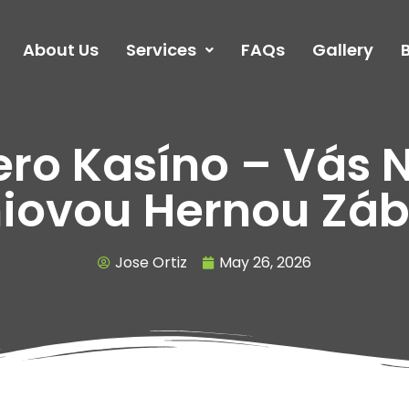
About Us
Services
FAQs
Gallery
ro Kasíno – Vás 
iovou Hernou Zá
Jose Ortiz
May 26, 2026