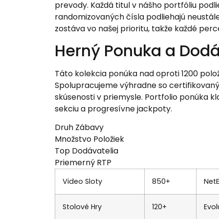
prevody. Každá titul v nášho portfóliu pod
randomizovaných čísla podliehajú neustá
zostáva vo našej prioritu, takže každé pe
Herný Ponuka a Dodá
Táto kolekcia ponúka nad oproti 1200 pol
Spolupracujeme výhradne so certifikovaným
skúsenosti v priemysle. Portfolio ponúka kla
sekciu a progresívne jackpoty.
Druh Zábavy
Množstvo Položiek
Top Dodávatelia
Priemerný RTP
Video Sloty
850+
NetE
Stolové Hry
120+
Evol