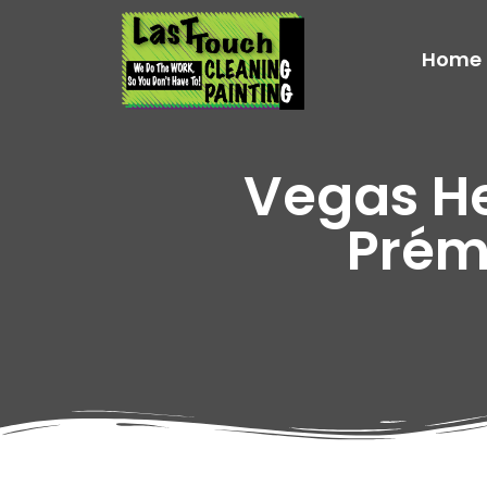
Home
Vegas He
Prém