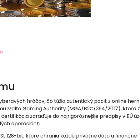
re
ému
yberavých hráčov, čo túžia autentický pocit z online her
iou Malta Gaming Authority (MGA/B2C/394/2017), ktorá za
ý certifikácia zaraďuje do najrigoróznejšie predpisy v EÚ ú
dých operáciách.
L 128-bit, ktoré chránia každé privátne dáta a finančné