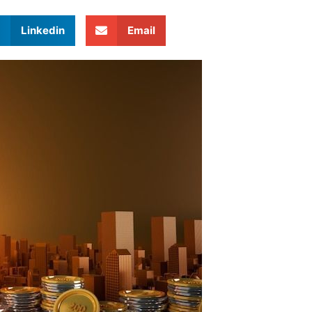
Linkedin
Email