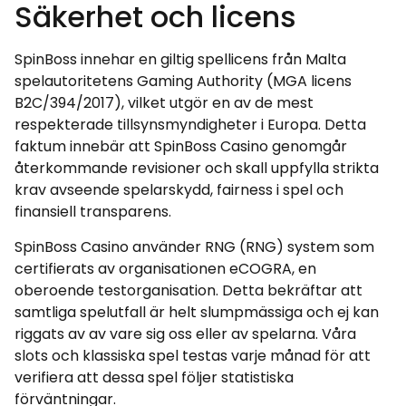
Säkerhet och licens
SpinBoss innehar en giltig spellicens från Malta
spelautoritetens Gaming Authority (MGA licens
B2C/394/2017), vilket utgör en av de mest
respekterade tillsynsmyndigheter i Europa. Detta
faktum innebär att SpinBoss Casino genomgår
återkommande revisioner och skall uppfylla strikta
krav avseende spelarskydd, fairness i spel och
finansiell transparens.
SpinBoss Casino använder RNG (RNG) system som
certifierats av organisationen eCOGRA, en
oberoende testorganisation. Detta bekräftar att
samtliga spelutfall är helt slumpmässiga och ej kan
riggats av av vare sig oss eller av spelarna. Våra
slots och klassiska spel testas varje månad för att
verifiera att dessa spel följer statistiska
förväntningar.