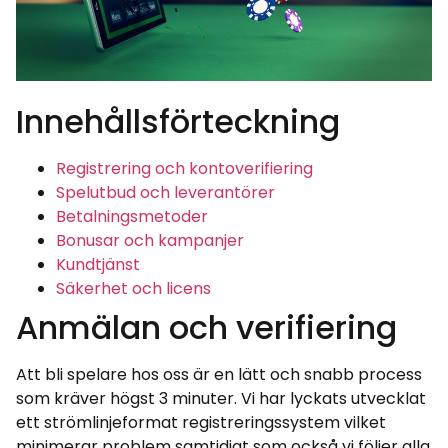
Innehållsförteckning
Registrering och kontoverifiering
Spelutbud och leverantörer
Betalningsmetoder
Bonusar och kampanjer
Kundtjänst
Säkerhet och licens
Anmälan och verifiering
Att bli spelare hos oss är en lätt och snabb process
som kräver högst 3 minuter. Vi har lyckats utvecklat
ett strömlinjeformat registreringssystem vilket
minimerar problem samtidigt som också vi följer alla