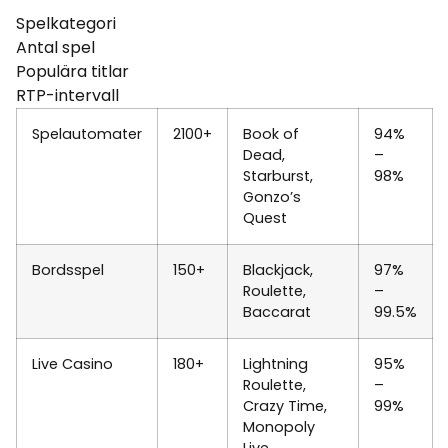
Spelkategori
Antal spel
Populära titlar
RTP-intervall
Spelautomater
2100+
Book of
94%
Dead,
–
Starburst,
98%
Gonzo’s
Quest
Bordsspel
150+
Blackjack,
97%
Roulette,
–
Baccarat
99.5%
Live Casino
180+
Lightning
95%
Roulette,
–
Crazy Time,
99%
Monopoly
Live