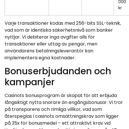
000
kr
Varje transaktioner kodas med 256-bits SSL-teknik,
vad som är identiska säkerhetsnivå som banker
nyttjar. Vi debiterar inga avgifter alls för
transaktioner eller uttag av pengar, men
användarens betalningsleverantör kan
implementera egna kostnader.
Bonuserbjudanden och
kampanjer
Casinots bonusprogram är skapat för att erbjuda
långsiktigt nytta snarare än engångsbonusar. Vi tror
på transparens och rimliga villkor, vad som
återspeglas i casinots omsättningskrav som ligger
på 35x för bonusmedel – ett attraktivt krav vid