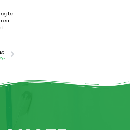
rag te
n en
et
EXT
Midnight Casino: Your Top Destination for Next-Generation Gaming Excellence