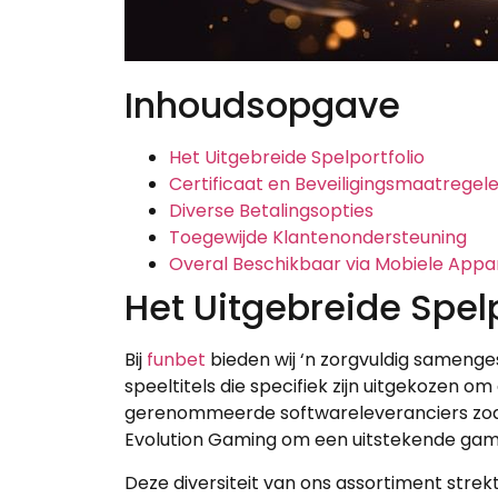
Inhoudsopgave
Het Uitgebreide Spelportfolio
Certificaat en Beveiligingsmaatregel
Diverse Betalingsopties
Toegewijde Klantenondersteuning
Overal Beschikbaar via Mobiele Appa
Het Uitgebreide Spelp
Bij
funbet
bieden wij ‘n zorgvuldig samenge
speeltitels die specifiek zijn uitgekozen 
gerenommeerde softwareleveranciers zoal
Evolution Gaming om een uitstekende gam
Deze diversiteit van ons assortiment strek