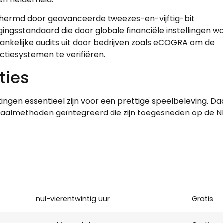
chermd door geavanceerde tweezes-en-vijftig-bit
gingsstandaard die door globale financiële instellingen w
ankelijke audits uit door bedrijven zoals eCOGRA om de
ctiesystemen te verifiëren.
ties
ekingen essentieel zijn voor een prettige speelbeleving. D
aalmethoden geïntegreerd die zijn toegesneden op de N
nul-vierentwintig uur
Gratis