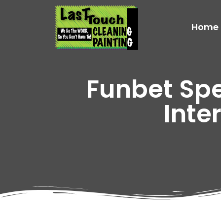
Home
Funbet Spe
Inte