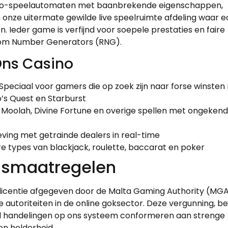
ideo-speelautomaten met baanbrekende eigenschappen,
en onze uitermate gewilde live speelruimte afdeling waar 
. Ieder game is verfijnd voor soepele prestaties en faire
dom Number Generators (RNG).
Ons Casino
Speciaal voor gamers die op zoek zijn naar forse winsten
’s Quest en Starburst
Moolah, Divine Fortune en overige spellen met ongeken
ving met getrainde dealers in real-time
 types van blackjack, roulette, baccarat en poker
idsmaatregelen
nolicentie afgegeven door de Malta Gaming Authority (MGA
autoriteiten in de online goksector. Deze vergunning, b
al handelingen op ons systeem conformeren aan strenge
en helderheid.