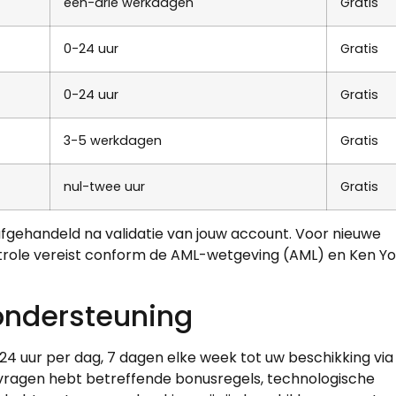
een-drie werkdagen
Gratis
0-24 uur
Gratis
0-24 uur
Gratis
3-5 werkdagen
Gratis
nul-twee uur
Gratis
afgehandeld na validatie van jouw account. Voor nieuwe
ntrole vereist conform de AML-wetgeving (AML) en Ken Yo
ondersteuning
4 uur per dag, 7 dagen elke week tot uw beschikking via
vragen hebt betreffende bonusregels, technologische