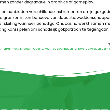
rmen zonder degradatie in graphics of gameplay.
 en aanbieden verschillende instrumenten om je gokged
ele grenzen in ten behoeve van deposits, weddenschappe
zelfsluiting wanneer benodigd. Ons casino werkt samen m
uiting Kansspelen om schadelijk gokpatroon te tegengaan.
N
Entertainment