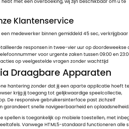
hebt met een overboeking, wij zijn beschikbaar om u te
nze Klantenservice
een medewerker binnen gemiddeld 45 sec, verkrijgbaar 
ailleerde responsen in twee-vier uur op doordeweekse
telefoonnummer voor urgente zaken tussen 09:00 en 23:
acties op veelgestelde vragen zonder wachttijd
via Draagbare Apparaten
ne hantering zonder dat jij een aparte applicatie hoeft t
ser krijg jij toegang tot gelijkwaardige speelcollectie,
op. De responsive gebruikersinterface past zichzelf
 garandeert snelle navigeerbaarheid en oplaadsnelheid
spellen is toegankelijk op mobiele toestellen, met inbeg
peeltafels. Vanwege HTML5-standaard functioneren alle s